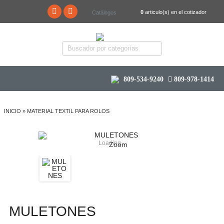
0
articulo(s) en el cotizador
Catálogos
809-534-9240
809-978-1414
INICIO
»
MATERIAL TEXTIL PARA ROLOS
Loading...
Zoom
MULETONES