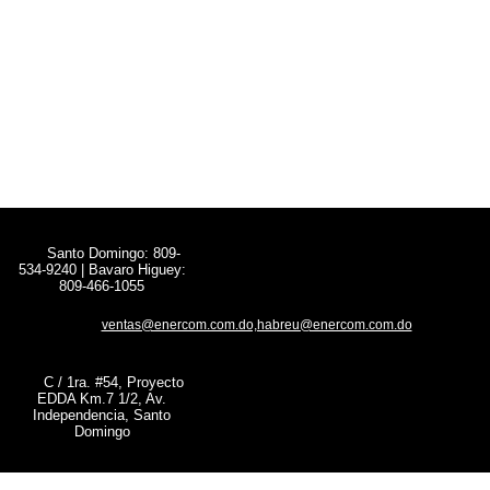
Santo Domingo: 809-
534-9240 | Bavaro Higuey:
809-466-1055
ventas@enercom.com.do,habreu@enercom.com.do
C / 1ra. #54, Proyecto
EDDA Km.7 1/2, Av.
Independencia, Santo
Domingo