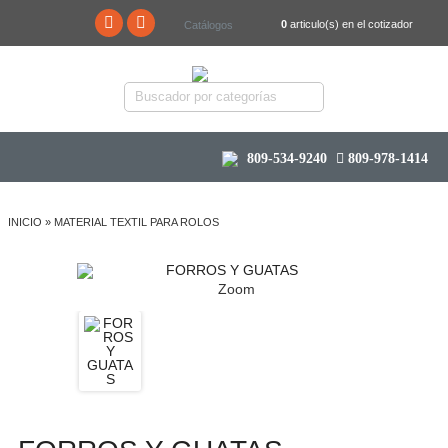
0
articulo(s) en el cotizador
Catálogos
809-534-9240
809-978-1414
INICIO
»
MATERIAL TEXTIL PARA ROLOS
Zoom